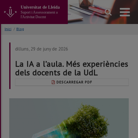
Anar
Universitat de Lleida
al
Suport i Assessorament a
contingut
l'Activitat Docent
principal
de
Inici
/
Blog
la
pàgina
dilluns, 29 de juny de 2026
La IA a l’aula. Més experiències
dels docents de la UdL
DESCARREGAR PDF