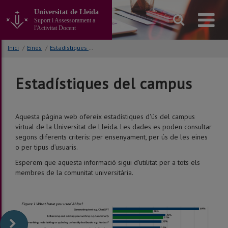
Anar
Universitat de Lleida
al
Suport i Assessorament a
contingut
l'Activitat Docent
principal
de
Inici
/
Eines
/
Estadistiques del campus
la
pàgina
Estadístiques del campus
Aquesta pàgina web ofereix estadístiques d'ús del campus
virtual de la Universitat de Lleida. Les dades es poden consultar
segons diferents criteris: per ensenyament, per ús de les eines
o per tipus d’usuaris.
Esperem que aquesta informació sigui d'utilitat per a tots els
membres de la comunitat universitària.