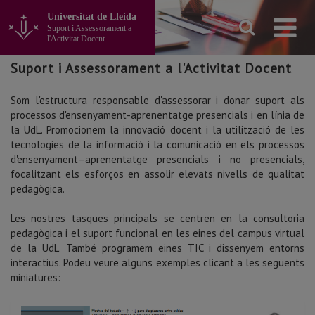
Anar
Universitat de Lleida
al
Suport i Assessorament a
contingut
l'Activitat Docent
principal
de
Suport i Assessorament a l'Activitat Docent
la
pàgina
Som l'estructura responsable d'assessorar i donar suport als
processos d'ensenyament-aprenentatge presencials i en línia de
la UdL.
Promocionem la innovació docent i la utilització de les
tecnologies de la informació i la comunicació en els processos
d'ensenyament–aprenentatge presencials i no presencials,
focalitzant els esforços en assolir elevats nivells de qualitat
pedagògica.
Les nostres tasques principals se centren en la consultoria
pedagògica i el suport funcional en les eines del campus virtual
de la UdL. També programem eines TIC i dissenyem entorns
interactius. Podeu veure alguns exemples clicant a les següents
miniatures: