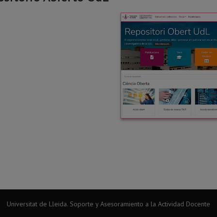
Universitat de Lleida. Soporte y Asesoramiento a la Actividad Docente