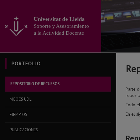
Ir
al
contenido
Universitat de Lleida
principal
Soporte y Asesoramiento
de
a la Actividad Docente
la
página
PORTFOLIO
Rep
REPOSITORIO DE RECURSOS
Parte d
reposit
MOOCS UDL
Todo el
En el s
EJEMPLOS
PUBLICACIONES
Rep