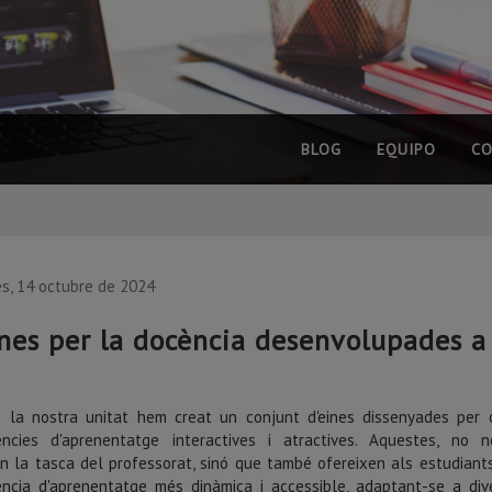
BLOG
EQUIPO
CO
s, 14 octubre de 2024
nes per la docència desenvolupades a
 la nostra unitat hem creat un conjunt d'eines dissenyades per o
ències d'aprenentatge interactives i atractives. Aquestes, no 
ten la tasca del professorat, sinó que també ofereixen als estudiant
ència d'aprenentatge més dinàmica i accessible, adaptant-se a div