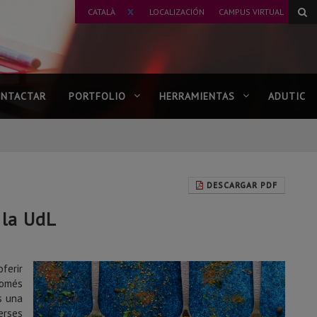
TWITTER
CATALÀ
LOCALIZACIÓN
CAMPUS VIRTUAL
NTACTAR
PORTFOLIO
HERRAMIENTAS
ADUTIC
DESCARGAR PDF
 la UdL
ferir
només
s una
erses