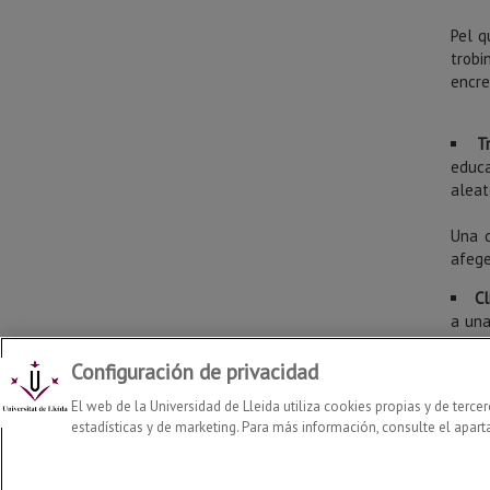
Pel q
trobi
encre
T
educa
aleat
Una d
afege
Cl
a una
per a
Configuración de privacidad
Si vol
El web de la Universidad de Lleida utiliza cookies propias y de terce
estadísticas y de marketing. Para más información, consulte el apart