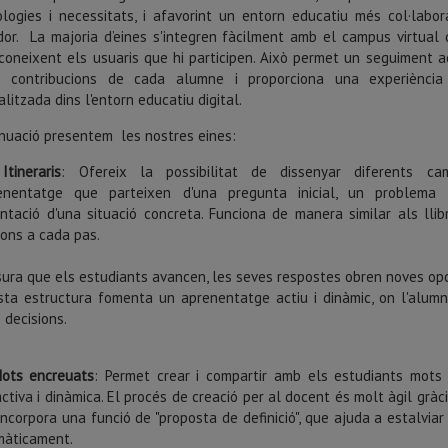
logies i necessitats, i afavorint un entorn educatiu més col·labora
dor. La majoria d’eines s'integren fàcilment amb el campus virtual 
econeixent els usuaris que hi participen. Això permet un seguiment a
 contribucions de cada alumne i proporciona una experiència
litzada dins l'entorn educatiu digital.
nuació
presentem
les
nostres
eines
:
Itineraris
: Ofereix la possibilitat de dissenyar diferents ca
renentatge que parteixen d'una pregunta inicial, un problema
ntació d'una situació concreta. Funciona de manera similar als llib
ions a cada pas.
ura que els estudiants avancen, les seves respostes obren noves opcion
ta estructura fomenta un aprenentatge actiu i dinàmic, on l'alumn
 decisions.
ots encreuats
: Permet crear i compartir amb els estudiants mots 
activa i dinàmica. El procés de creació per al docent és molt àgil gràci
incorpora una funció de "proposta de definició", que ajuda a estalvi
màticament.