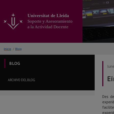
Ir
al
contenido
Universitat de Lleida
principal
Soporte y Asesoramiento
de
a la Actividad Docente
la
página
Inicio
/
Blog
BLOG
lune
Ei
ARCHIVO DEL BLOG
Des de
experi
facili
experi