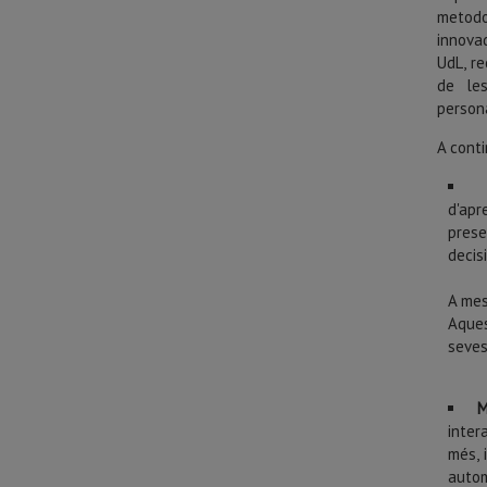
metodo
innova
UdL, r
de les
persona
A
conti
d'ap
prese
decis
A mes
Aques
seves
M
inter
més, 
auto