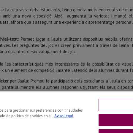
ue fa a la vista dels estudiants, l'eina genera mots encreuats de ma
n amb una nova disposició. Això augmenta la varietat i manté el
uats, alhora que s'assegura una experiència d'aprenentatge personal
rivial-test
: Permet jugar a l'aula utilitzant dispositius mòbils, oferin
tives. Les preguntes del joc es creen prèviament a través de l'eina "
òria durant el desenvolupament del joc.
e les característiques més interessants és la possibilitat de visual
ix un element de competició i manté l'atenció dels alumnes durant l'a
icker per l’aula:
Promou la participació dels
estudiants
a l’aula en te
 pantalla, mentre els alumnes responen utilitzant els seus dispositiu
 tothom.
eu conèixer-les no dubteu en
entrar a la nostra web
i si en voleu fer 
ros para gestionar sus preferencias con finalidades
ado de política de cookies en el
Aviso legal