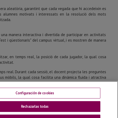
nera aleatòria, garantint que cada vegada que hi accedeixin es
s alumnes motivats i interessats en la resolució dels mots
itzada.
t una manera interactiva i divertida de participar en activitats
Test i qüestionaris" del campus virtual, i es mostren de manera
itzar, en temps real, la posició de cada jugador, la qual cosa
ctivitat.
mps real. Durant cada sessió, el docent projecta les preguntes
s mòbils, la qual cosa facilita una dinàmica fluida i atractiva
anar alguna contacteu-nos.
Configuración de cookies
Rechazarlas todas