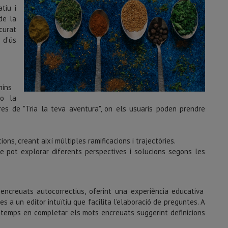
tiu i
de la
curat
 d'ús
mins
 o la
res de "Tria la teva aventura", on els usuaris poden prendre
s, creant així múltiples ramificacions i trajectòries.
e pot explorar diferents perspectives i solucions segons les
encreuats autocorrectius, oferint una experiència educativa
es a un editor intuïtiu que facilita l'elaboració de preguntes. A
ar temps en completar els mots encreuats suggerint definicions